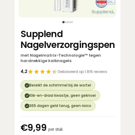
Supplend
Nagelverzorgingspen
met Nagelmatrix-Technologie™ tegen
hardnekkige kalknagels
4,2
Gebaseerd op 1.816 reviews
Bereikt de schimmel bij de wortel
Klik-en-draai kwastje, geen geknoei
365 dagen geld terug, geen risico
€9,99
per stuk