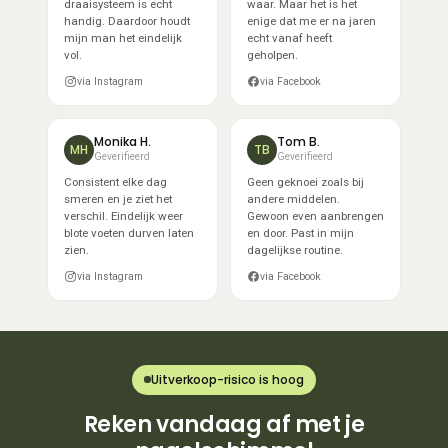
draaisysteem is echt
waar. Maar het is het
handig. Daardoor houdt
enige dat me er na jaren
mijn man het eindelijk
echt vanaf heeft
vol.
geholpen.
via Instagram
via Facebook
Monika H.
Tom B.
MH
TB
Geverifieerd
Geverifieerd
Consistent elke dag
Geen geknoei zoals bij
smeren en je ziet het
andere middelen.
verschil. Eindelijk weer
Gewoon even aanbrengen
blote voeten durven laten
en door. Past in mijn
zien.
dagelijkse routine.
via Instagram
via Facebook
Uitverkoop-risico is hoog
Reken vandaag af met je