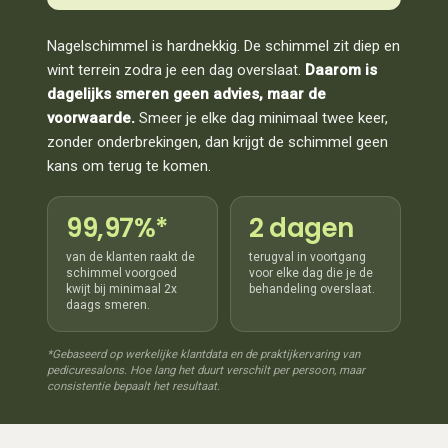
Nagelschimmel is hardnekkig. De schimmel zit diep en
wint terrein zodra je een dag overslaat.
Daarom is
dagelijks smeren geen advies, maar de
voorwaarde.
Smeer je elke dag minimaal twee keer,
zonder onderbrekingen, dan krijgt de schimmel geen
kans om terug te komen.
99,97%*
2 dagen
van de klanten raakt de
terugval in voortgang
schimmel voorgoed
voor elke dag die je de
kwijt bij minimaal 2x
behandeling overslaat.
daags smeren.
*Gebaseerd op werkelijke klantdata en de praktijkervaring van
pedicuresalons. Hoe lang het duurt verschilt per persoon, maar
consistentie bepaalt het resultaat.