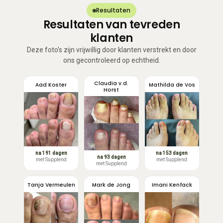
Resultaten
Resultaten van tevreden
klanten
Deze foto's zijn vrijwillig door klanten verstrekt en door
ons gecontroleerd op echtheid.
Claudia v.d.
Aad Koster
Mathilda de Vos
Horst
na 191 dagen
na 153 dagen
na 93 dagen
met Supplend
met Supplend
met Supplend
Tanja Vermeulen
Mark de Jong
Imani Kenfack