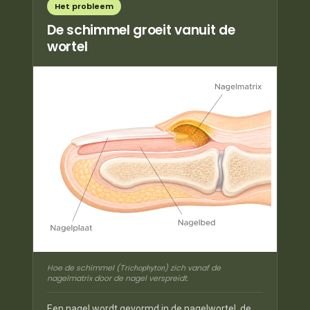
Het probleem
De schimmel groeit vanuit de
wortel
Hoe de schimmel (
) zich vanaf de
Trichophyton
nagelmatrix door de nagel verspreidt.
Een nagel wordt gevormd in de nagelwortel, de