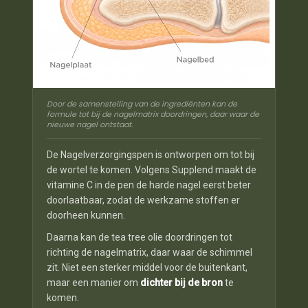
Door de samenstelling van de ingrediënten kan de
formule tot bij de nagelmatrix doordringen, daar waar de
nieuwe nagel ontstaat.
De Nagelverzorgingspen is ontworpen om tot bij
de wortel te komen. Volgens Supplend maakt de
vitamine C in de pen de harde nagel eerst beter
doorlaatbaar, zodat de werkzame stoffen er
doorheen kunnen.
Daarna kan de tea tree olie doordringen tot
richting de nagelmatrix, daar waar de schimmel
zit. Niet een sterker middel voor de buitenkant,
maar een manier om
dichter bij de bron
te
komen.