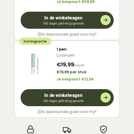
bundel geldt je geld-terug-garantie.
Je bespaart €58,86
Lees hier wat er gebeurt als je je behandeling
onderbreekt.
In de winkelwagen
365 dagen geld-terug-garantie
Is deze bundel goed voor mij?
Kortingsactie
Elke pen gaat gemiddeld een maand mee bij één
1 pen
geïnfecteerde nagel. De bundel van 3
Losse pen
Nagelverzorgingspennen is ideaal als je je kalknagel
ongeveer zes maanden hebt, of als je er meerdere
€19,99
€32,95
hebt. Aan meer kopen zit geen risico: ook hier geldt je
€19,99 per stuk
geld-terug-garantie.
Je bespaart €12,96
Lees hier wat er gebeurt als je je behandeling
onderbreekt.
In de winkelwagen
365 dagen geld-terug-garantie
Is deze bundel goed voor mij?
Elke pen gaat gemiddeld een maand mee bij één
geïnfecteerde nagel. Eén stuk is bedoeld voor een