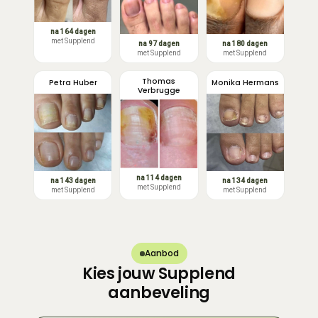
na 164 dagen
met Supplend
na 97 dagen
na 180 dagen
met Supplend
met Supplend
Thomas
Petra Huber
Monika Hermans
Verbrugge
na 114 dagen
na 134 dagen
na 143 dagen
met Supplend
met Supplend
met Supplend
Aanbod
Kies jouw Supplend
aanbeveling