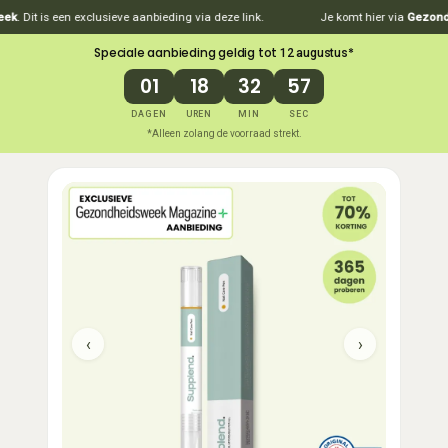
 is een exclusieve aanbieding via deze link.
Je komt hier via
Gezondheidsw
Speciale aanbieding geldig tot
*
12 augustus
01
18
32
56
DAGEN
UREN
MIN
SEC
*Alleen zolang de voorraad strekt.
‹
›