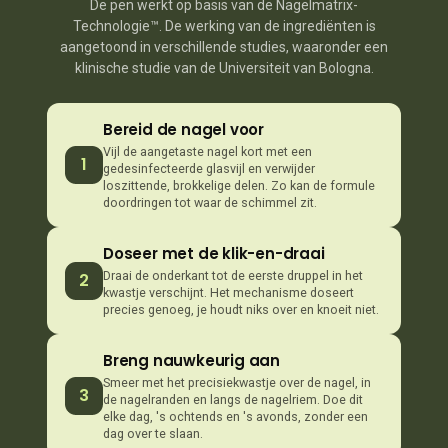
De pen werkt op basis van de Nagelmatrix-
Technologie™. De werking van de ingrediënten is
aangetoond in verschillende studies, waaronder een
klinische studie van de Universiteit van Bologna.
Bereid de nagel voor
Vijl de aangetaste nagel kort met een
1
gedesinfecteerde glasvijl en verwijder
loszittende, brokkelige delen. Zo kan de formule
doordringen tot waar de schimmel zit.
Doseer met de klik-en-draai
Draai de onderkant tot de eerste druppel in het
2
kwastje verschijnt. Het mechanisme doseert
precies genoeg, je houdt niks over en knoeit niet.
Breng nauwkeurig aan
Smeer met het precisiekwastje over de nagel, in
3
de nagelranden en langs de nagelriem. Doe dit
elke dag, 's ochtends en 's avonds, zonder een
dag over te slaan.