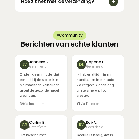
Hoe zit het met de verzending?
zonder te veel of te weinig. Breng de oplossing aan
op, stuur dan een e-mail naar onze klantenservice via
op de droge nagel. Doe dit minimaal twee keer per
support@supplend.com
. Je stuurt de pen daarna
Verzending verloopt met DHL, gemiddeld 3 tot 5
dag, 's ochtends en 's avonds. Eén pen is gemiddeld
simpelweg terug, ook al is hij leeg, en je krijgt je
werkdagen, en is altijd gratis binnen Nederland en
voldoende voor ongeveer een maand.
volledige aankoopbedrag terug.
België.
Community
Berichten van echte klanten
Janneke V.
Daphne E.
JV
DE
Geverifieerd
Geverifieerd
Eindelijk een middel dat
Ik heb er altijd 1 in mn
echt tot bij de wortel komt.
handtas en in mn auto.
Na maanden volhouden
Zo vergeet ik geen dag
groeit de gezonde nagel
om te smeren. Top
weer aan.
product.
via Instagram
via Facebook
Carlijn B.
Rob V.
CB
RV
Geverifieerd
Geverifieerd
Het kwastje met
Geduld is nodig, dat is