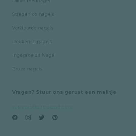
Dikke teennagel
Strepen op nagels
Verkleurde nagels
Deuken in nagels
Ingegroeide Nagel
Broze nagels
Vragen? Stuur ons gerust een mailtje
support@supplend.com
Facebook
Instagram
Twitter
Pinterest