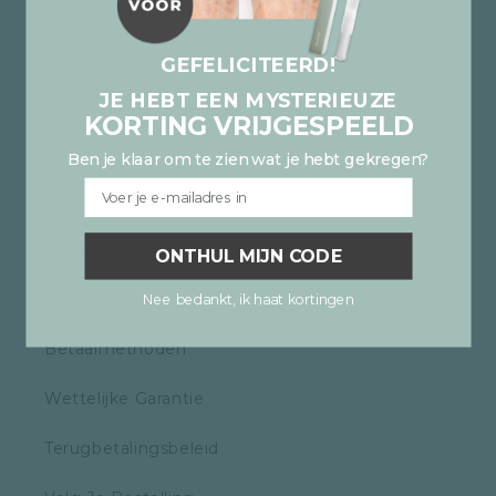
Blog
Contact
GEFELICITEERD!
JE HEBT EEN MYSTERIEUZE
Veelgestelde vragen
KORTING VRIJGESPEELD
Privacybeleid
Ben je klaar om te zien wat je hebt gekregen?
Email
Restitutiebeleid
Verzendbeleid
ONTHUL MIJN CODE
Algemene voorwaarden
Nee bedankt, ik haat kortingen
Betaalmethoden
Wettelijke Garantie
Terugbetalingsbeleid