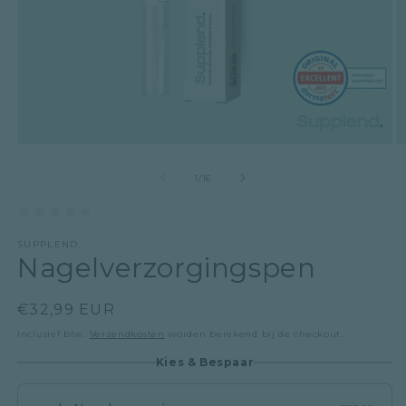
Media
M
1
2
van
openen
o
1
/
16
in
i
modaal
m
SUPPLEND.
Nagelverzorgingspen
Normale
€32,99 EUR
prijs
Inclusief btw.
Verzendkosten
worden berekend bij de checkout.
Kies & Bespaar