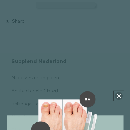
Share
Supplend Nederland
Nagelverzorgingspen
Antibacteriële Glasvijl
Kalknagel foto's
Over Ons