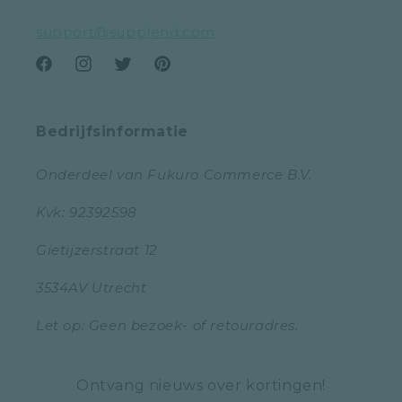
support@supplend.com
Facebook
Instagram
Twitter
Pinterest
Bedrijfsinformatie
Onderdeel van Fukuro Commerce B.V.
Kvk: 92392598
Gietijzerstraat 12
3534AV Utrecht
Let op: Geen bezoek- of retouradres.
Ontvang nieuws over kortingen!