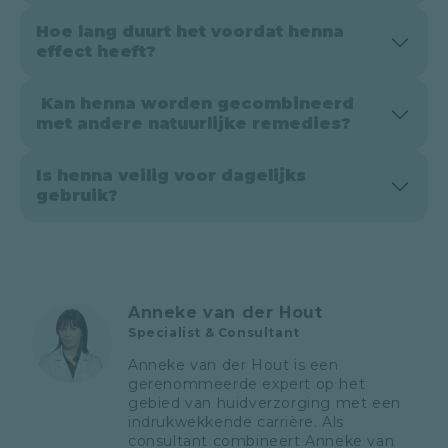
proces wekelijks.
Henna kan de nagels en omliggende huid
Hoe lang duurt het voordat henna
kleuren. Sommige mensen kunnen allergisch
effect heeft?
zijn voor henna, dus het is verstandig om een
allergietest te doen voordat u het gebruikt.
Resultaten kunnen variëren, maar bij
Kan henna worden gecombineerd
regelmatig gebruik kunnen binnen enkele
met andere natuurlijke remedies?
weken verbeteringen zichtbaar zijn.
Ja, u kunt henna combineren met andere
Is henna veilig voor dagelijks
natuurlijke remedies zoals tea tree olie of
gebruik?
appelciderazijn om de effectiviteit te
vergroten. Breng de henna eerst aan en
Henna is over het algemeen veilig, maar
gebruik daarna de aanvullende behandeling.
dagelijks gebruik wordt niet aanbevolen
vanwege mogelijke verkleuring van de huid
en nagels. Gebruik het maximaal 1-2 keer per
Anneke van der Hout
week voor optimale resultaten zonder
Specialist & Consultant
bijwerkingen.
Anneke van der Hout is een 
gerenommeerde expert op het 
gebied van huidverzorging met een 
indrukwekkende carrière. Als 
consultant combineert Anneke van 