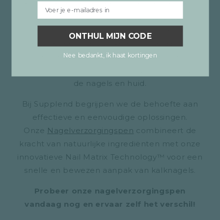
natuurlijke remedies, een ondersteunende rol
Email
spelen bij de behandeling van kalknagels.
Dankzij de antischimmel eigenschappen
ONTHUL MIJN CODE
biedt het een natuurlijke en milde aanpak.
Nee bedankt, ik haat kortingen
Het gebruik van henna vereist echter
consistentie en kan leiden tot verkleuring van
de nagels en huid.
Bij Supplend begrijpen we de behoefte aan
effectieve en eenvoudige oplossingen.
Onze
Nagelverzorgingspen
combineert de
kracht van natuurlijke ingrediënten met onze
innovatieve Nail Matrix Technology™ voor een
snelle en bewezen aanpak van kalknagels.
Probeer onze nagelverzorgingspen
vandaag nog en ervaar zelf het verschil!