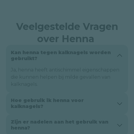
Veelgestelde Vragen
over Henna
Kan henna tegen kalknagels worden
gebruikt?
Ja, henna heeft antischimmel eigenschappen
die kunnen helpen bij milde gevallen van
kalknagels.
Hoe gebruik ik henna voor
kalknagels?
Breng een dun laagje henna aan op de
Zijn er nadelen aan het gebruik van
aangetaste nagel en laat het drogen.
henna?
Verwijder na enkele uren en herhaal dit