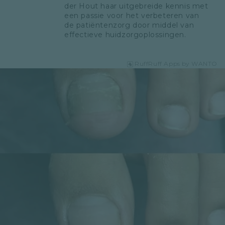
der Hout haar uitgebreide kennis met 
een passie voor het verbeteren van 
de patiëntenzorg door middel van 
effectieve huidzorgoplossingen.
RuffRuff Apps
by
WANTO