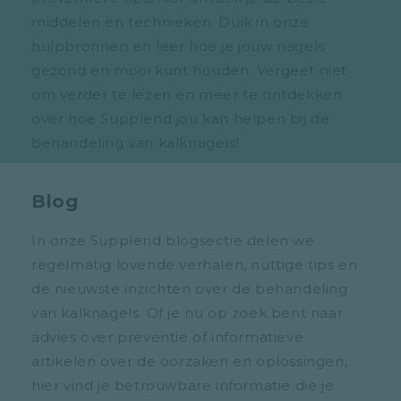
middelen en technieken. Duik in onze
hulpbronnen en leer hoe je jouw nagels
gezond en mooi kunt houden. Vergeet niet
om verder te lezen en meer te ontdekken
over hoe Supplend jou kan helpen bij de
behandeling van kalknagels!
Blog
In onze Supplend blogsectie delen we
regelmatig lovende verhalen, nuttige tips en
de nieuwste inzichten over de behandeling
van kalknagels. Of je nu op zoek bent naar
advies over preventie of informatieve
artikelen over de oorzaken en oplossingen,
hier vind je betrouwbare informatie die je