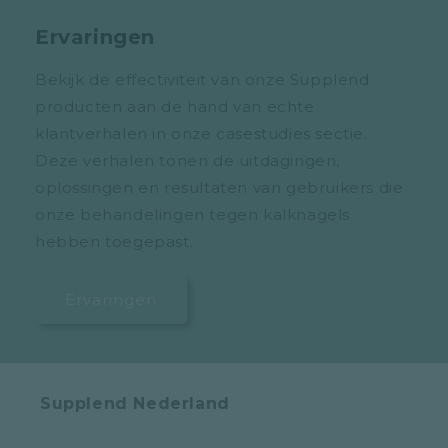
Ervaringen
Bekijk de effectiviteit van onze Supplend
producten aan de hand van echte
klantverhalen in onze casestudies sectie.
Deze verhalen tonen de uitdagingen,
oplossingen en resultaten van gebruikers die
onze behandelingen tegen kalknagels
hebben toegepast.
Ervaringen
Supplend Nederland