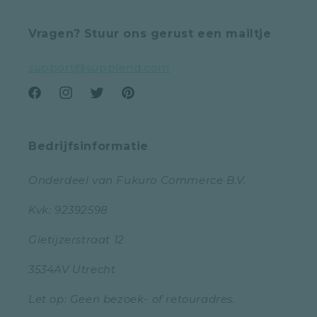
Vragen? Stuur ons gerust een mailtje
support@supplend.com
Facebook
Instagram
Twitter
Pinterest
Bedrijfsinformatie
Onderdeel van Fukuro Commerce B.V.
Kvk: 92392598
Gietijzerstraat 12
3534AV Utrecht
Let op: Geen bezoek- of retouradres.