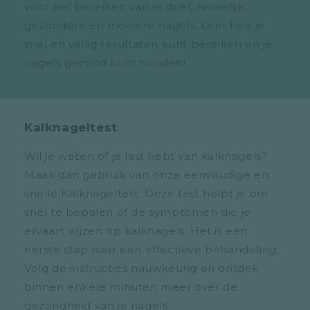
voor het bereiken van je doel, namelijk
gezondere en mooiere nagels. Leer hoe je
snel en veilig resultaten kunt bereiken en je
nagels gezond kunt houden!
Kalknageltest
Wil je weten of je last hebt van kalknagels?
Maak dan gebruik van onze eenvoudige en
snelle Kalknageltest. Deze test helpt je om
snel te bepalen of de symptomen die je
ervaart wijzen op kalknagels. Het is een
eerste stap naar een effectieve behandeling.
Volg de instructies nauwkeurig en ontdek
binnen enkele minuten meer over de
gezondheid van je nagels.