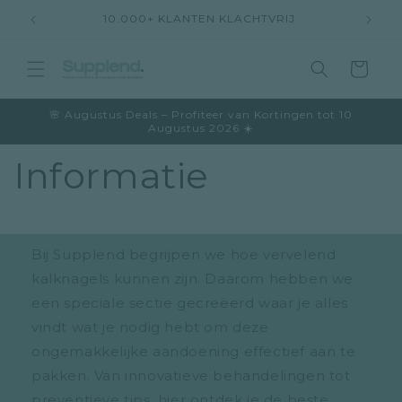
Meteen
10.000+ KLANTEN KLACHTVRIJ
naar de
content
Winkelwage
🌸 Augustus Deals – Profiteer van Kortingen tot 10
Augustus 2026 ☀️
Informatie
Bij Supplend begrijpen we hoe vervelend
kalknagels kunnen zijn. Daarom hebben we
een speciale sectie gecreëerd waar je alles
vindt wat je nodig hebt om deze
ongemakkelijke aandoening effectief aan te
pakken. Van innovatieve behandelingen tot
preventieve tips, hier ontdek je de beste