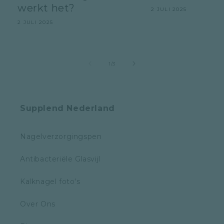
werkt het?
2 JULI 2025
2 JULI 2025
van
1
/
3
Supplend Nederland
Nagelverzorgingspen
Antibacteriële Glasvijl
Kalknagel foto's
Over Ons