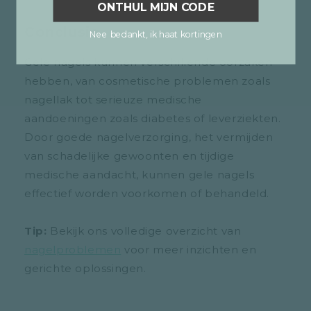
ONTHUL MIJN CODE
Conclusie
Nee bedankt, ik haat kortingen
Gele nagels kunnen verschillende oorzaken
hebben, van cosmetische problemen zoals
nagellak tot serieuze medische
aandoeningen zoals diabetes of leverziekten.
Door goede nagelverzorging, het vermijden
van schadelijke gewoonten en tijdige
medische aandacht, kunnen gele nagels
effectief worden voorkomen of behandeld.
Tip:
Bekijk ons volledige overzicht van
nagelproblemen
voor meer inzichten en
gerichte oplossingen.