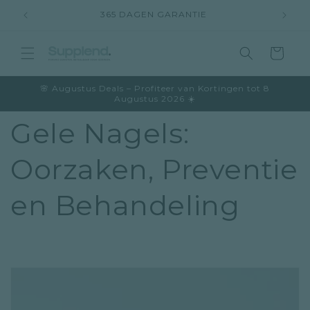
Meteen
365 DAGEN GARANTIE
naar de
content
Winkelwage
🌸 Augustus Deals – Profiteer van Kortingen tot 8
Augustus 2026 ☀️
Gele Nagels:
Oorzaken, Preventie
en Behandeling