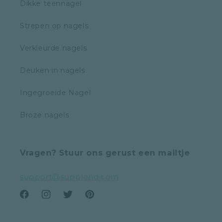
Dikke teennagel
Strepen op nagels
Verkleurde nagels
Deuken in nagels
Ingegroeide Nagel
Broze nagels
Vragen? Stuur ons gerust een mailtje
support@supplend.com
Facebook
Instagram
Twitter
Pinterest