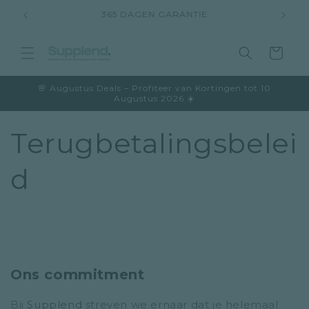
Meteen
10.000+ KLANTEN KLACHTVRIJ
naar de
content
Winkelwage
🌸 Augustus Deals – Profiteer van Kortingen tot 10
Augustus 2026 ☀️
Terugbetalingsbelei
d
Ons commitment
Bij
Supplend
streven we ernaar dat je helemaal