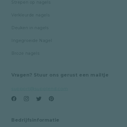
Strepen op nagels
Verkleurde nagels
Deuken in nagels
Ingegroeide Nagel
Broze nagels
Vragen? Stuur ons gerust een mailtje
support@supplend.com
Facebook
Instagram
Twitter
Pinterest
Bedrijfsinformatie