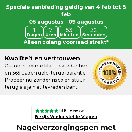
Speciale aanbieding geldig van 4 feb tot 8
feb
05 augustus
-
09 augustus
1
7
53
29
Dagen
Uren
Minuten
Seconden
Alleen zolang voorraad strekt*
Kwaliteit en vertrouwen
Gecontroleerde klanttevredenheid
en 365 dagen geld-terug-garantie.
Probeer nu zonder risico en stuur
terug als je niet tevreden bent.
1816 reviews
Bekijk Veelgestelde Vragen
Nagelverzorgingspen met