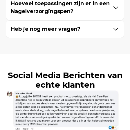
tussen de 4 en 8 maanden voordat de
Hoeveel toepassingen zijn er in een
gemiddeld 3 – 5 werkdagen duurt. Voor
oude nagel volledig is uitgegroeid en de
Nagelverzorgingspen?
elk bedrag geldt gratis verzending.
nagel volledig is genezen. Het is
Bij een toepassing van 2-3 keer per dag
belangrijk dat je de Nagelverzorgingspen
Heb je nog meer vragen?
is een Nagelverzorgingspen gemiddeld
gedurende deze tijd dagelijks gebruikt.
voldoende voor ongeveer een maand.
Voor verdere vragen kun je een e-mail
sturen naar de klantenservice van
Supplend: support@supplend.com
Social Media Berichten van
echte klanten